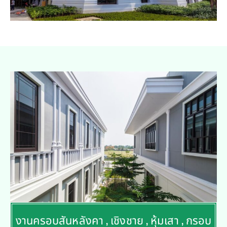
งานครอบสันหลังคา , เชิงชาย , หุ้มเสา , กรอบ