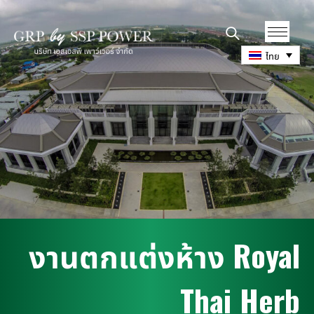
ไทย
ง
า
น
ต
ก
แ
ต
ง
ห
า
ง
R
o
y
a
l
T
h
a
i
H
e
r
b