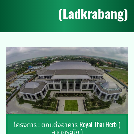
(
L
a
d
k
r
a
b
a
n
g
)
โครงการ : ตกแต่งอาคาร Royal Thai Herb (
ลาดกระบัง )