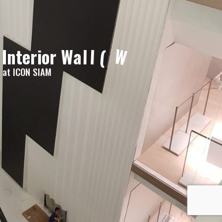
e
v
a
W
(
l
l
a
I
n
t
e
r
i
o
r
W
)
at ICON SIAM